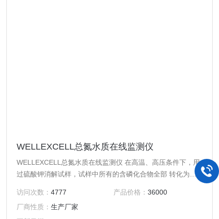
WELLEXCELL总氮水质在线监测仪
WELLEXCELL总氮水质在线监测仪 在高温、高压条件下，用
过硫酸钾消解试样，试样中所有的含磷化合物全部 转化为正
磷酸盐（测量正磷酸盐无需此步骤）。在硝酸溶液中，正磷酸
访问次数：
4777
产品价格：
36000
盐与偏钒 酸铵和钼酸铵形成可溶性的磷钒钼黄络合物，在
厂商性质：
生产厂家
420nm 波长处测定其吸光度， 该吸光度与试样的正磷酸盐浓