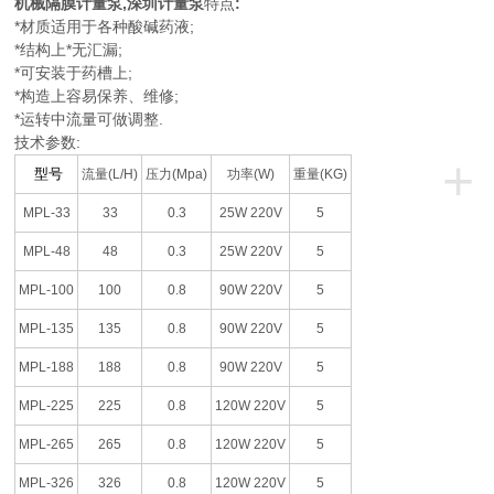
机械隔膜计量泵
,
深圳计量泵
特点
:
*材质适用于各种酸碱药液;
*结构上*无汇漏;
*可安装于药槽上;
*构造上容易保养、维修;
*运转中流量可做调整.
技术参数:
+
型号
流量(L/H)
压力(Mpa)
功率(W)
重量(KG)
MPL-33
33
0.3
25W 220V
5
MPL-48
48
0.3
25W 220V
5
MPL-100
100
0.8
90W 220V
5
MPL-135
135
0.8
90W 220V
5
MPL-188
188
0.8
90W 220V
5
MPL-225
225
0.8
120W 220V
5
MPL-265
265
0.8
120W 220V
5
MPL-326
326
0.8
120W 220V
5