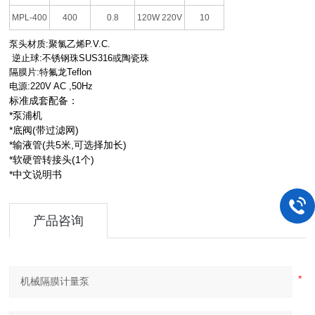
MPL-400
400
0.8
120W 220V
10
泵头材质
:
聚氯乙烯
P.V.C.
逆止球
:
不锈钢珠
SUS316
或陶瓷珠
隔膜片
:
特氟龙
Teflon
电源
:220V AC ,50Hz
标准成套配备：
*泵浦机
*底阀(带过滤网)
*输液管(共5米,可选择加长)
*软硬管转接头(1个)
*中文说明书
产品咨询