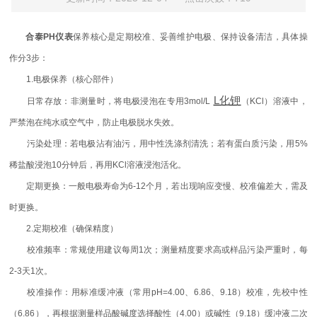
合泰
PH仪表
保养核心是定期校准、妥善维护电极、保持设备清洁，具体操
作分3步：
1.电极保养（核心部件）
L化钾
日常存放：非测量时，将电极浸泡在专用3mol/L
（KCl）溶液中，
严禁泡在纯水或空气中，防止电极脱水失效。
污染处理：若电极沾有油污，用中性洗涤剂清洗；若有蛋白质污染，用5%
稀盐酸浸泡10分钟后，再用KCl溶液浸泡活化。
定期更换：一般电极寿命为6-12个月，若出现响应变慢、校准偏差大，需及
时更换。
2.定期校准（确保精度）
校准频率：常规使用建议每周1次；测量精度要求高或样品污染严重时，每
2-3天1次。
校准操作：用标准缓冲液（常用pH=4.00、6.86、9.18）校准，先校中性
（6.86），再根据测量样品酸碱度选择酸性（4.00）或碱性（9.18）缓冲液二次