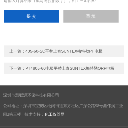
请输入计算结果（填写阿拉伯数字），如：三加四=7
上一篇：
405-60-SC平替上泰SUNTEX梅特勒PH电极
下一篇：
PT4805-60电极平替上泰SUNTEX梅特勒ORP电极
深圳市慧聪源环保科技有限公司
公司地址：深圳市宝安区松岗街道东方社区广深公路98号鑫伟润工业
园2栋三楼 技术支持：
化工仪器网