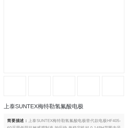
上泰SUNTEX梅特勒氢氟酸电极
简要描述：
上泰SUNTEX梅特勒氢氟酸电极替代款电极HF405-
60采用低阻抗敏感膜制造,响应快,热稳定性好,0-14PH范围内呈