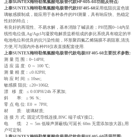
上泰SUNTEX梅特勒
氢氟酸电极
替代款
HF405-60
功能及特点:
上泰SUNTEX梅特勒
氢氟酸电极
替代款
HF405-60
采用低阻抗蓝色玻
璃敏感膜制成，能应用于各种条件的PH测量，具有响应快、热稳定
性好的特点；
有良好的再现性、不易水解，基本消除了碱误差；
PH范围0~14内呈
线性电位值,Ag/Agcl与凝胶电解质盐桥组成的参比系统具有稳定的半
电池电位和优良的抗污染性能，环形聚四氟乙烯隔膜不易阻塞,清洗
方便,可与国内外各种PH仪表直接配套使用.
上泰SUNTEX梅特勒
氢氟酸电极
替代款电极
HF405-60
主要技术参数:
测 量 范 围：0~14PH;
适 应 温 度: ０～ 100 ℃;
测 量 精 度：≤0.02PH;
响 应 时 间: ≤ 10sec;
敏感膜 阻抗: ≤20×106Ω;
漂 移 度: ≤ 0.03PH/24h 不累加;
斜 率: ≥ 96 ％;
零 点 电 位: E0 ＝ 7PH;
材 质: 玻璃材质;
连 接 方 式: 固定式导线连接,BNC 端子或Y接口;
电 缆: 2 ～ 5m 低噪声屏蔽线(可延长 60m 无需添加放大器),用
户可定制.
上泰SUNTEX梅特勒
氢氟酸电极
替代款电极
HF405-60
适用范围: