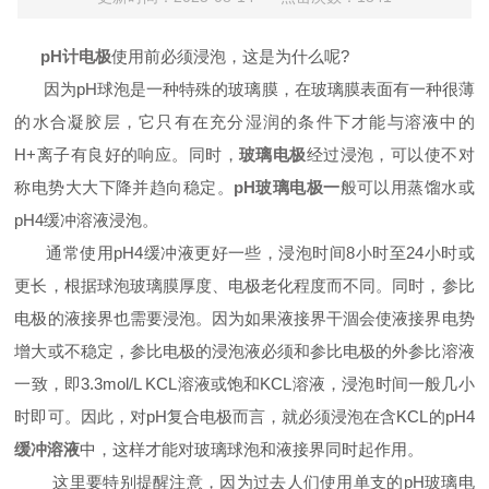
pH计电极
使用前必须浸泡，这是为什么呢?
因为pH球泡是一种特殊的玻璃膜，在玻璃膜表面有一种很薄
的水合凝胶层，它只有在充分湿润的条件下才能与溶液中的
H+离子有良好的响应。同时，
玻璃电极
经过浸泡，可以使不对
称电势大大下降并趋向稳定。
pH玻璃电极一
般可以用蒸馏水或
pH4缓冲溶液浸泡。
通常使用pH4缓冲液更好一些，浸泡时间8小时至24小时或
更长，根据球泡玻璃膜厚度、电极老化程度而不同。同时，参比
电极的液接界也需要浸泡。因为如果液接界干涸会使液接界电势
增大或不稳定，参比电极的浸泡液必须和参比电极的外参比溶液
一致，即3.3mol/L KCL溶液或饱和KCL溶液，浸泡时间一般几小
时即可。因此，对pH复合电极而言，就必须浸泡在含KCL的pH4
缓冲溶液
中，这样才能对玻璃球泡和液接界同时起作用。
这里要特别提醒注意，因为过去人们使用单支的pH玻璃电