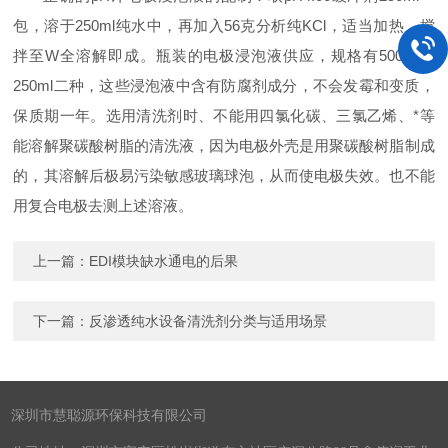
包，溶于250ml纯水中，再加入56克分析纯KCl，适当加热，搅
拌至
W全
溶解即成。瓶装的电极浸泡液供应，规格有500ml和
250ml二种，这些浸泡液中含有防腐剂成分，不会发霉和变质，
保质期一年。选用清洗剂时、不能用四氯化碳、三氯乙烯、*等
能溶解聚碳酸树脂的清洗液，因为电极外壳是用聚碳酸树脂制成
的，其溶解后极易污染敏感玻璃球泡，从而使电极失效。也不能
用复合电极去测上述溶液。
上一篇：
EDI模块缺水通电的后果
下一篇：
反渗透纯水设备清洗剂分类与适用场景
深圳市慧聪源环保科技有限公司