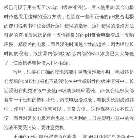
极已习惯于用去离子水或pH4缓冲液浸泡，后来使用pH复合电极
时依然采用这样的浸泡方法，甚至在一些不正确的
pH复合电极
的使用说明书中也会进行这种错误的指导。这种错误的浸泡方法
引起的直接后果就是使一支性能良好的
pH复合电极
变成一支响
应慢、精度差的电极，而且浸泡时间越长性能越差，因为经过长
时间的浸泡，液接界内部例如砂芯内部的KCL浓度已大大降低
了，使液接界电势增大和不稳定。
当然，只要在正确的浸泡溶液中重新浸泡数小时，电极还是
会复原的;pH计电极也不能浸泡在中性或碱性的缓冲溶液中，长
期浸泡在此类溶液中会使pH玻璃膜响应迟钝。pH复合电极头部
装有一个密封的塑料小瓶，内装电极浸泡液，电极头长期浸泡其
中，使用时拔出洗净就可以，非常方便。这种保存方法不仅方
便，而且对延长电极寿命也是非常有利的，只是塑料小瓶中的浸
泡液不要受污染，要注意更换。
正确的pH计电极浸泡液的配制：取pH4.00缓冲剂250ml一