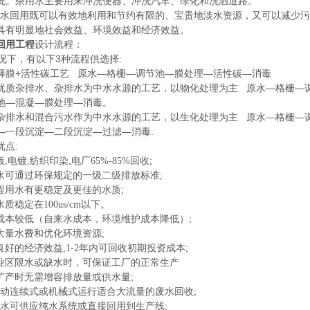
统。杂用水主要用来冲洗便器、冲洗汽车、绿化和洗洒道路。
回用既可以有效地利用和节约有限的、宝贵地淡水资源，又可以减少污
具有明显地社会效益、环境效益和经济效益。
回用工程
设计流程：
下，有以下3种流程供选择:
膜+活性碳工艺 原水—格栅—调节池—膜处理—活性碳—消毒
质杂排水、杂排水为中水水源的工艺，以物化处理为主 原水—格栅—调
池—混凝—膜处理—消毒。
排水和混合污水作为中水水源的工艺，以生化处理为主 原水—格栅—调
—一段沉淀—二段沉淀—过滤—消毒.
优点:
,电镀,纺织印染,电厂65%-85%回收;
水可通过环保规定的一级二级排放标准;
程用水有更稳定及更佳的水质;
质稳定在100us/cm以下。
成本较低（自来水成本，环境维护成本降低）;
大量水费和优化环境资源;
好的经济效益,1-2年内可回收初期投资成本;
业区限水或缺水时，可保证工厂的正常生产
扩产时无需增容排放量或供水量;
自动连续式或机械式运行适合大流量的废水回收;
收水可供应纯水系统或直接回用到生产线;