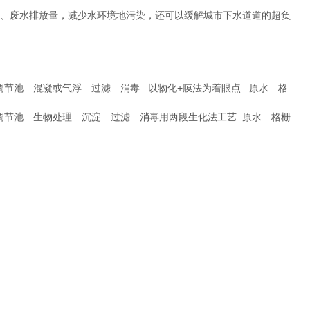
、废水排放量，减少水环境地污染，还可以缓解城市下水道道的超负
节池—混凝或气浮—过滤—消毒 以物化+膜法为着眼点 原水—格
节池—生物处理—沉淀—过滤—消毒用两段生化法工艺 原水—格栅