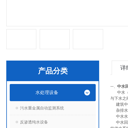
详
产品分类
中水
一、
水处理设备
中水（r
与下水之
建筑中水
污水重金属自动监测系统
杂排水，
中水水源
反渗透纯水设备
中水回用