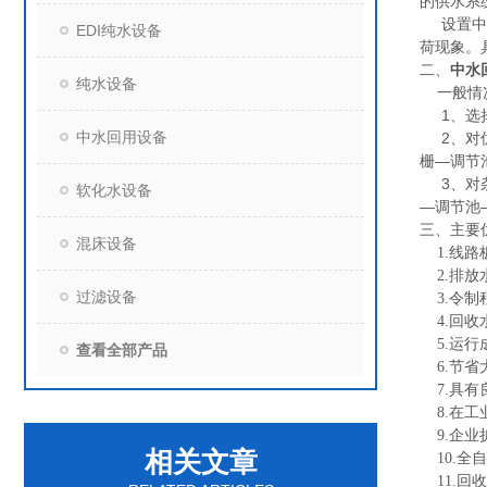
的供水系
设置中水
EDI纯水设备
荷现象。
二、
中水
纯水设备
一般情况
1、选择
中水回用设备
2、对优
栅—调节
3、对杂
软化水设备
—调节池
三、主要
混床设备
1.线路板
2.排放
过滤设备
3.令制
4.回收水
5.运行
查看全部产品
6.节省
7.具有良
8.在工
9.企业
相关文章
10.全
11.回