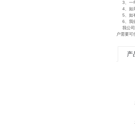
3、一年
4、如果
5、如有
6、我们
我公司全
户需要可
产