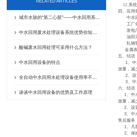
RELATED ARTICLES
12.系
四、应用
城市水脉的“第二心脏”——中水回用系统构建水资源循环新范式
中水回
工厂化
发电厂、
中水回用废水处理设备系统优势你知道哪些？
油田采
轧钢乳
酸碱废水回用处理可采用什么方法？
金属表
五、结语
中水回用设备的特点
1、中水
放量，减
2、设置
全自动中水回用水处理设备使用率不高的原因？
3、中水
六、结语
谈谈中水回用设备的优势及工作原理
1、中水
放量，减
2、设置
3、中水
售后服务
1、凡我
2、保姆