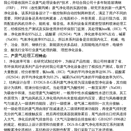
我公司吸收国外工业废气处理设备的*技术，并结合我公司十多年制造玻璃钢
（FRP）、PPH（改性聚丙烯）废气净化塔的实践经验，研究开发的新一代废气
净化设备。该系列设备设计了一般控制和自动控制两种形式，满足了用户不同的
需要。同时该设备还具有结构紧凑，占地面积小，外形美观，且运行阻力低，因
而配套的风机功率小、能耗省、噪音低。本系列设备采用紧密型填料喷淋处理工
艺，经模拟性生产测试及实际使用并经环保部门监测，其处理氯hua氢（HCl）气
体，净化效率在95%以上，硫酸雾（H2SO4）气体，净化效率在90%左右，碱雾
（NaOH）气体净化效率93%以上。所以本系列设备是目前国内化工、机械、电
子、冶金、医药、钢铁行业、新能源光伏多晶硅、太阳能电池片组件，电镀作
业、酸洗行业等行业废气处理的颖、 理想净化设备。
废气处理工程
二、
产
特点:
1、净化效率可靠：在研究试制过程中，为验证产品性能，我公司特邀请了省、
市环保局对该系列产品中的对我公司废气净化设备进行了模拟生产测试，取得了
大量数据，经分析整理，氯hua氢（HCl）气体的平均净化效率达96.3%，硫酸雾
（H2SO4）的平均净化效率为93.2%，碱雾(NaOH)气体的平均吸收效率为95%。
2、结构设计合理：EVDGS-B-G系列废气净化塔为湿法吸收型净化设备，其功能
设计为填料、喷淋分组分级式。当处理废气为酸性时，一般宜采用*（NaOH）
为吸收中和液。当处理废气为碱性时，一般用中性水或偏酸性水进行洗涤。其工
作原理为：废气由风机压入净化塔内外向夹套组成的均压室，通过匀风格栅使废
气匀速进入一级填料功能段，进行一级喷淋，使气液二相得到一次充分接触 ，
经一级处理后的废气用由渐扩段减速进入二级填料喷淋功能段，再使废气得到更
充分的气液二相接触反应，然后再经脱液器脱液除雾后，尾气由排出口经风道排
入大气。净化后的尾气排放符合《大气污染物综合排放标准》GB16297-1996表2
的规定。根据以上设计原理和功能要求，DGS-B-G废气净化塔和其它系列玻璃
钢酸雾净化塔相比，其结构设计和附件配置，我们采取了以下改进措施。