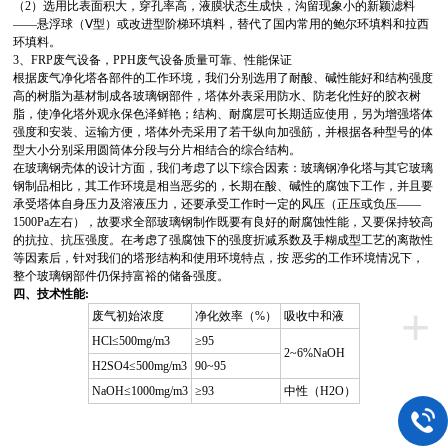
（2）选用比表面积大，穿孔率高，液膜状态生成快，沟留现象小的新颖滤料
——悬浮球（Ⅴ型）或改进型阶梯环填料，替代了国内常用的鲍尔环填料和拉西
环填料。
3、FRP废气设备，PPH废气设备质量可靠、性能保证
根据废气净化塔各部件的工作环境，我们分别选用了耐酸、碱性能好和结构强度
高的树脂为基材制成各玻璃钢部件，塔体外表采用防水、防老化性好的胶衣树
脂，使净化塔外观永保色泽鲜艳；结构、耐腐层可长期适应使用，另为增强塔体
强度和安装、运输方便，塔体外壳采用了若干纵向加强筋，并根据各种型号的体
型大小分别采用圆筒体分段与分片相结合的综合结构。
在玻璃钢壳体的设计方面，我们考虑了以下综合因素：玻璃钢净化塔与其它玻璃
钢制品相比，其工作环境是相当恶劣的，长期在酸、碱性的腐蚀下工作，并且要
承受塔体自身压力及溶液压力，还要承受工作时一定的风压（正压或负压——
1500Pa左右），故要求全部玻璃钢制作既要有良好的耐腐蚀性能，又要保持较高
的抗拉、抗压强度。在考虑了强腐蚀下的强度折减系数及手糊成型工艺的离散性
等因素后，针对我们的塔形结构和使用环境特点，按 恶劣的工作环境情况下，
整个玻璃钢部件仍保持富裕的储备强度。
四、
技术性能:
+
废气初始浓度
净化效率（%）
吸收中和液
HCl≤500mg/m3
≥95
2~6%NaOH
H2SO4≤500mg/m3
90~95
NaOH≤1000mg/m3
≥93
中性（H2O）