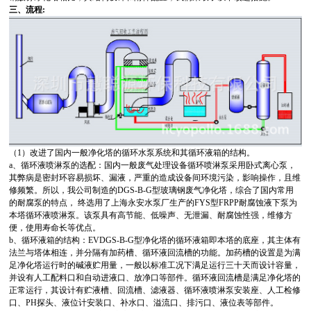
三、
流程:
（1）改进了国内一般净化塔的循环水泵系统和其循环液箱的结构。
a、循环液喷淋泵的选配：国内一般废气处理设备循环喷淋泵采用卧式离心泵，
其弊病是密封环容易损坏、漏液，严重的造成设备间环境污染，影响操作，且维
修频繁。所以，我公司制造的DGS-B-G型玻璃钢废气净化塔，综合了国内常用
的耐腐泵的特点， 终选用了上海永安水泵厂生产的FYS型FRPP耐腐蚀液下泵为
本塔循环液喷淋泵。该泵具有高节能、低噪声、无泄漏、耐腐蚀性强，维修方
便，使用寿命长等优点。
b、循环液箱的结构：EVDGS-B-G型净化塔的循环液箱即本塔的底座，其主体有
法兰与塔体相连，并分隔有加药槽、循环液回流槽的功能。加药槽的设置是为满
足净化塔运行时的碱液贮用量，一般以标准工况下满足运行三十天而设计容量，
并设有人工配料口和自动进液口、放净口等部件。循环液回流槽是满足净化塔的
正常运行，其设计有贮液槽、回流槽、滤液器、循环液喷淋泵安装座、人工检修
口、PH探头、液位计安装口、补水口、溢流口、排污口、液位表等部件。