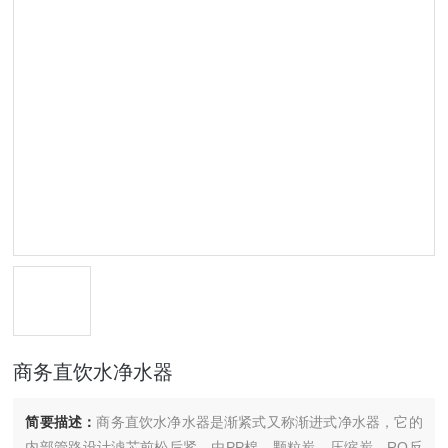
商务直饮水净水器
简要描述：
商务直饮水净水器是渐紧式又称渐进式净水器，它的
内部管路设计滤芯前松后紧，由PP棉、颗粒炭、压缩炭、RO反