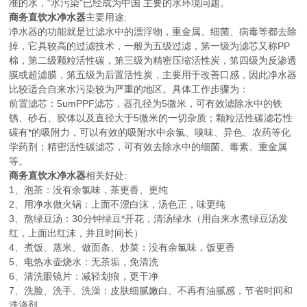
准的水，“水污染"已经成为中国 主要的水环境问题。
商务直饮水净水器
主要用途:
净水器的功能就是过滤水中的漂浮物，重金属、细菌、病毒等都去除
掉，它具较高的过滤技术，一般为五级过滤，笫一级为滤芯又称PP
棉，第二级颗粒活性碳，第三级为精密压缩活性炭，笫四级为反渗透
膜或超滤膜，笫五级为后置活性炭，主要用于改善口感，因此净水器
比较适合自来水污染较为严重的地区。具体工作步骤为：
前置滤芯：5umPPF滤芯，器孔径为5微米，可有效滤除水中的铁
锈、砂石、胶体以及直径大于5微米的一切杂质；颗粒活性碳滤芯性
碳有*的吸附力，可以有效的吸附水中余氯、嗅味、异色、农药等化
学药剂；精密活性碳滤芯，可有效去除水中的细菌、毒素、重金属
等。
商务直饮水净水器
相关好处:
1、泡茶：没有余氯味，茶更香、更纯
2、用净水做火锅：上面不漂白沫，汤色正，味更纯
3、熬绿豆汤：30分钟绿豆*开花，清汤绿水（用自来水煮绿豆汤发
红，上面出红沫，并且时间长）
4、煮饭、蒸米、做面条、炒菜：没有余氯味，饭更香
5、电热水壶烧水：无茶垢，免清洗
6、清洗眼镜片：减轻划痕，更干净
7、洗脸、洗手、洗澡：皮肤细腻嫩白、不再有油腻感，节省时间和
洗涤剂