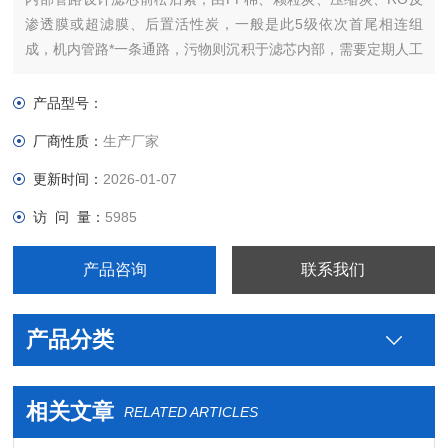
渗透膜或超滤膜、后置活性炭，一般是此5级依次首尾相连组
成，机内管路*一条通路，污物则沉积于滤芯内部，需要定期人工
拆洗，以确保机器正常运作。
产品型号：
厂商性质：
生产厂家
更新时间：
2026-01-07
访 问 量：
5985
产品咨询
联系我们
产品分类
相关文章
RELATED ARTICLES