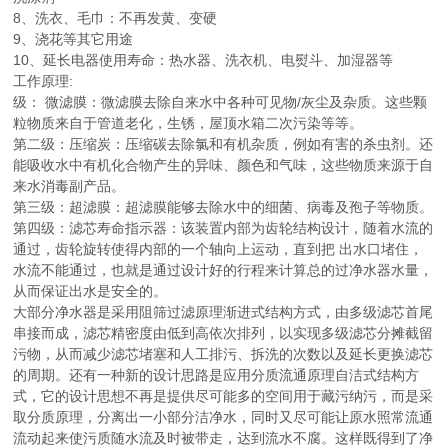
8、洗衣、毛巾：不再发黄、变硬
9、浇花等其它用途
10、延长电器使用寿命：热水器、洗衣机、电熨斗、加湿器等
工作原理:
级： 微滤膜：微滤膜去除自来水中各种可见物/灰尘及杂质。这些颗
粒物质来自于管道老化，生锈，屋顶水箱二次污染等等。
第二级：压缩炭：压缩碳去除氯和有机杂质，例如有害的杀虫剂。还
能吸收水中有机化合物产生的异味、颜色和气味，这些物质来源于自
来水消毒副产品。
第三级：超滤膜：超滤膜能够去除水中的细菌、病毒及孢子等物质。
第四级：滤芯寿命指示器：该装置内部为齿轮结构设计，随着水流的
通过，齿轮旋转使得内部的一个轴向上运动，直到把 出水口堵住，
水流不能通过，也就是通过设计好的行程来计算总的过净水器水量，
从而保证出水是安全的。
大部分净水器是采用阻筛过滤原理渐进式结构方式，由多级滤芯首尾
串接而成，滤芯精密度由低到高依次排列，以实现多级滤芯分摊截留
污物，从而减少滤芯堵塞和人工排污、拆洗的次数以及延长更换滤芯
的周期。还有一种新的设计思路是应用分质流通原理自洁式结构方
式，它的设计思想不再是提供尽可能多的空间用于藏污纳污，而是采
取分质原理，分离出一小部分洁净水，同时又尽可能让原水照常流通
流动起来使污质随水流及时被带走，达到流水不腐。这样既得到了净