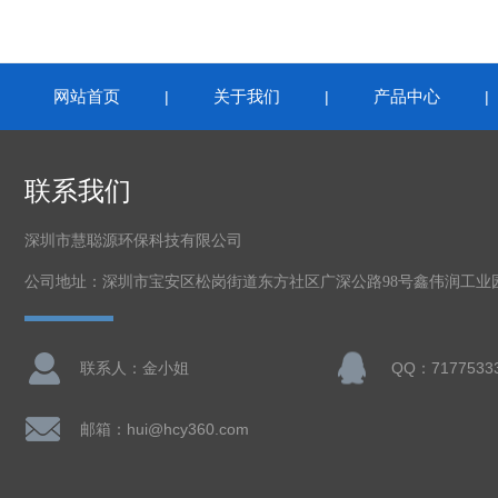
网站首页
关于我们
产品中心
|
|
联系我们
深圳市慧聪源环保科技有限公司
公司地址：深圳市宝安区松岗街道东方社区广深公路98号鑫伟润工业
联系人：金小姐
QQ：7177533
邮箱：hui@hcy360.com