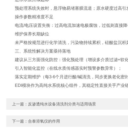
预处理系统失效时，悬浮物易堵塞膜流道；原水硬度过高引发
操作参数精准度不足
电流/电压设置失衡：过高电流加速电极腐蚀，过低则直接降
维护保养长期缺位
未严格按规范进行化学清洗，污染物持续累积，硅酸盐沉积风
三、系统性解决方案亟待落地
建议从三方面强化防控：强化预处理（增设多介质过滤+软化装
引入智能化监控（在线水质传感器实时预警参数异常）；
落实定期维护（每3-6个月进行酸/碱清洗，同步更换老化密
EDI模块作为高纯水系统核心组件，其稳定性直接关乎产业链安
上一篇：
反渗透纯水设备清洗剂分类与适用场景
下一篇：
合泰溶氧仪的作用