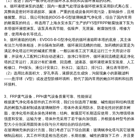
（1）改进了国内一般净化塔的循环水泵系统和其循环液箱的结构。
a、循环液喷淋泵的选配：国内一般废气处理设备循环喷淋泵采用卧式离心泵，
其弊病是密封环容易损坏、漏液，严重的造成设备间环境污染，影响操作，且维
修频繁。所以，我公司制造的DGS-B-G型玻璃钢废气净化塔，综合了国内常用
的耐腐泵的特点， 终选用了上海永安水泵厂生产的FYS型FRPP耐腐蚀液下泵为
本塔循环液喷淋泵。该泵具有高节能、低噪声、无泄漏、耐腐蚀性强，维修方
便，使用寿命长等优点。
b、循环液箱的结构：EVDGS-B-G型净化塔的循环液箱即本塔的底座，其主体
有法兰与塔体相连，并分隔有加药槽、循环液回流槽的功能。加药槽的设置是为
满足净化塔运行时的碱液贮用量，一般以标准工况下满足运行三十天而设计容
量，并设有人工配料口和自动进液口、放净口等部件。循环液回流槽是满足净化
塔的正常运行，其设计有贮液槽、回流槽、滤液器、循环液喷淋泵安装座、人工
检修口、PH探头、液位计安装口、补水口、溢流口、排污口、液位表等部件。
（2）选用比表面积大，穿孔率高，液膜状态生成快，沟留现象小的新颖滤料
——悬浮球（Ⅴ型）或改进型阶梯环填料，替代了国内常用的鲍尔环填料和拉西
环填料。
3、FRP废气设备，PPH废气设备质量可靠、性能保证
根据废气净化塔各部件的工作环境，我们分别选用了耐酸、碱性能好和结构强度
高的树脂为基材制成各玻璃钢部件，塔体外表采用防水、防老化性好的胶衣树
脂，使净化塔外观永保色泽鲜艳；结构、耐腐层可长期适应使用，另为增强塔体
强度和安装、运输方便，塔体外壳采用了若干纵向加强筋，并根据各种型号的体
型大小分别采用圆筒体分段与分片相结合的综合结构。
在玻璃钢壳体的设计方面，我们考虑了以下综合因素：玻璃钢净化塔与其它玻璃
钢制品相比，其工作环境是相当恶劣的，长期在酸、碱性的腐蚀下工作，并且要