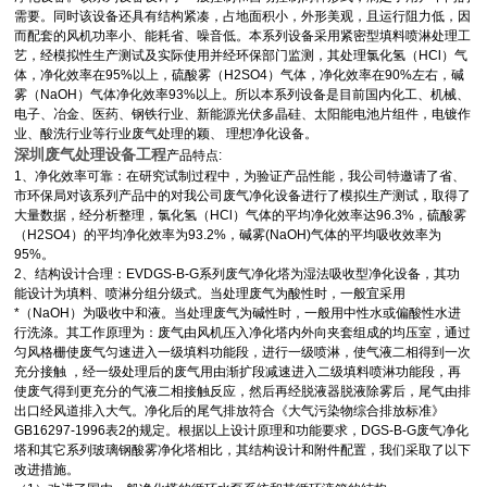
需要。同时该设备还具有结构紧凑，占地面积小，外形美观，且运行阻力低，因
而配套的风机功率小、能耗省、噪音低。本系列设备采用紧密型填料喷淋处理工
艺，经模拟性生产测试及实际使用并经环保部门监测，其处理氯化氢（HCl）气
体，净化效率在95%以上，硫酸雾（H2SO4）气体，净化效率在90%左右，碱
雾（NaOH）气体净化效率93%以上。所以本系列设备是目前国内化工、机械、
电子、冶金、医药、钢铁行业、新能源光伏多晶硅、太阳能电池片组件，电镀作
业、酸洗行业等行业废气处理的颖、 理想净化设备。
深圳废气处理设备工程
产品特点:
1、净化效率可靠：在研究试制过程中，为验证产品性能，我公司特邀请了省、
市环保局对该系列产品中的对我公司废气净化设备进行了模拟生产测试，取得了
大量数据，经分析整理，氯化氢（HCl）气体的平均净化效率达96.3%，硫酸雾
（H2SO4）的平均净化效率为93.2%，碱雾(NaOH)气体的平均吸收效率为
95%。
2、结构设计合理：EVDGS-B-G系列废气净化塔为湿法吸收型净化设备，其功
能设计为填料、喷淋分组分级式。当处理废气为酸性时，一般宜采用
*（NaOH）为吸收中和液。当处理废气为碱性时，一般用中性水或偏酸性水进
行洗涤。其工作原理为：废气由风机压入净化塔内外向夹套组成的均压室，通过
匀风格栅使废气匀速进入一级填料功能段，进行一级喷淋，使气液二相得到一次
充分接触 ，经一级处理后的废气用由渐扩段减速进入二级填料喷淋功能段，再
使废气得到更充分的气液二相接触反应，然后再经脱液器脱液除雾后，尾气由排
出口经风道排入大气。净化后的尾气排放符合《大气污染物综合排放标准》
GB16297-1996表2的规定。根据以上设计原理和功能要求，DGS-B-G废气净化
塔和其它系列玻璃钢酸雾净化塔相比，其结构设计和附件配置，我们采取了以下
改进措施。