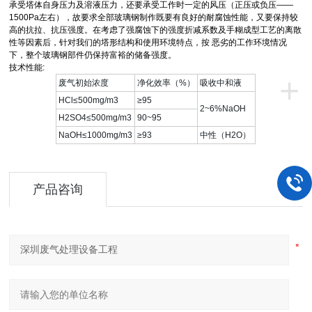
承受塔体自身压力及溶液压力，还要承受工作时一定的风压（正压或负压——
1500Pa左右），故要求全部玻璃钢制作既要有良好的耐腐蚀性能，又要保持较
高的抗拉、抗压强度。在考虑了强腐蚀下的强度折减系数及手糊成型工艺的离散
性等因素后，针对我们的塔形结构和使用环境特点，按 恶劣的工作环境情况
下，整个玻璃钢部件仍保持富裕的储备强度。
技术性能:
+
废气初始浓度
净化效率（%）
吸收中和液
HCl≤500mg/m3
≥95
2~6%NaOH
H2SO4≤500mg/m3
90~95
NaOH≤1000mg/m3
≥93
中性（H2O）
产品咨询