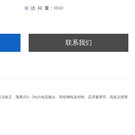
访 问 量：
8668
联系我们
偿、双点校正、隔离式4～20mA电流输出、双组继电器控制、迟滞量调节、高低点报警