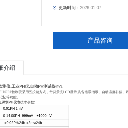
更新时间：
2026-01-07
产品咨询
细介绍
测仪,工业PH仪,自动PH测试仪
特点:
系列PH/ORP控制仪采用五按键方式，带背景光LCD显示,具备错误指示、自动温度补
记忆等功能。
,深圳PH仪表
技术参数:
0.01PH 1mV
0-14.00PH -999mV
—
+1000mV
＜
0.02PH/24h
＜
3mv/24h