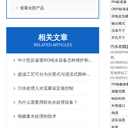
PH
标准液
查看全部产品
ORP
标准
供电及负
输出模式
仪表尺寸
相关文章
开孔尺寸
RELATED ARTICLES
污水在线监
HU900
测。
中小型反渗透RO纯水设备怎样维护和保养？
HU900PH/
HU900P
其他类似工
超滤工艺可分为分置式与浸没式两种结构
HU900PH/
PH电极参
污水处理入水流量设定值控制
测量范围
响应时间
为什么需要用软化水处理设备？
外形接口
电缆
电镀废水处理的技术
适应温度
斜率