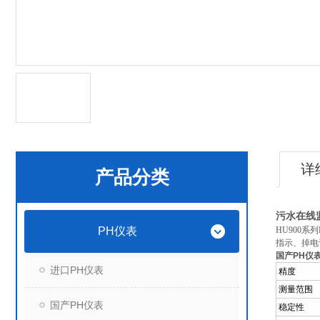
详
产品分类
污水在线监
PH仪表
HU900
指示、掉电
国产PH仪表
进口PH仪表
精度
测量范围
国产PH仪表
稳定性