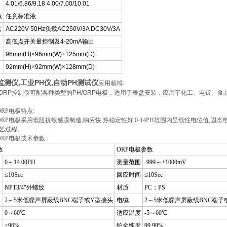
4.01/6.86/9.18 4.00/7.00/10.01
液
任意标准液
载
AC220V 50Hz
负载
AC250V/3A DC30V/3A
高低点开关量控制及
4-20mA
输出
96mm(H)
×
96mm(W)
×
125mm(D)
92mm(H)
×
92mm(W)
×
128mm(D)
测仪,工业PH仪,自动PH测试仪
应用领域:
PH/ORP控制仪可配各种类型的PH/ORP电极，适用于表盘安装，应用于化工、电
ORP
电极特点:
H/ORP电极采用低阻抗敏感膜制造,响应快,热稳定性好,0-14PH范围内呈线性电位值
艺过程。
ORP
电极技术参数:
数
ORP电极参数
0～14.00PH
测量范围
-999～+1000mV
≤10Sec
回应时间
≤10Sec
NPT3/4"外螺纹
材质
PC；PS
2～5米低噪声屏蔽线BNC端子或Y型接头
电缆
2～5米低噪声屏蔽线BNC端子
0～60℃
适应温度
-5～60℃
≥96%
铂金纯度
99.99%