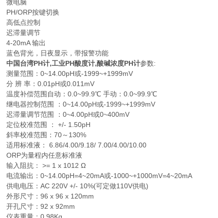
微电脑
PH/ORP按键切换
高低点控制
迟滞量调节
4-20mA 输出
蓝色背光，日夜显示，带报警功能
中国台湾PH计,工业PH酸度计,酸碱浓度PH计
参数:
测量范围：0~14.00pH或-1999~+1999mV
分 辨 率：0.01pH或0.011mV
温度补偿范围自动：0.0~99.9℃ 手动：0.0~99.9℃
继电器控制范围 ：0~14.00pH或-1999~+1999mV
迟滞量调节范围 ：0~4.00pH或0~400mV
定位校准范围 ： +/- 1.50pH
斜率校准范围：70～130%
适用标准液： 6.86/4.00/9.18/ 7.00/4.00/10.00
ORP为量程内任意标准液
输入阻抗： >= 1 x 1012 Ω
电流输出：0~14.00pH=4~20mA或-1000~+1000mV=4~20mA
供电电压：AC 220V +/- 10%(可定做110V供电)
外形尺寸：96 x 96 x 120mm
开孔尺寸：92 x 92mm
仪表重量：0.98Kg