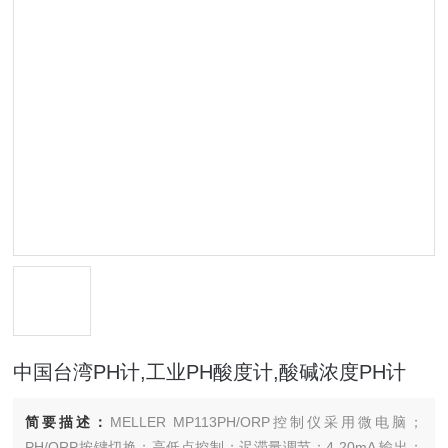
中国台湾PH计,工业PH酸度计,酸碱浓度PH计
简要描述：
MELLER MP113PH/ORP控制仪采用微电脑；
PH/ORP按键切换；高低点控制；迟滞量调节；4-20mA 输出；