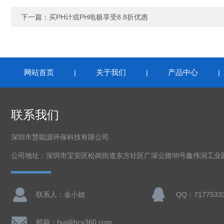
下一篇：
买PH计或PH电极享受8.8折优惠
网站首页
关于我们
产品中心
|
|
联系我们
深圳市慧聪源环保科技有限公司
公司地址：深圳市宝安区松岗街道东方社区广深公路98号鑫伟润工业
联系人：金小姐
QQ：7177533
邮箱：hui@hcy360.com