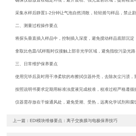
确保仪器放置在稳定环境，避开震动、强光直射区域，提前检查电
采集水样后静置1-2分钟让气泡自然消散，轻轻摇匀样品，禁止剧
二、测量过程操作要点
将探头垂直插入样品中，控制插入深度，避免搅动样品底部沉淀，
拿取比色皿/试样瓶时仅接触上部非光学区域，避免指纹污染光路
三、日常维护保养要点
使用完毕后及时用干净柔软的布擦拭仪器外壳，去除灰尘污渍，重
按照说明书要求定期用标准浊度液完成校准，校准过程严格遵循操
仪器需存放在干燥通风处，避免受潮、受热，远离化学试剂和腐蚀
上一篇：
EDI模块维修要点：离子交换膜与电极保养技巧