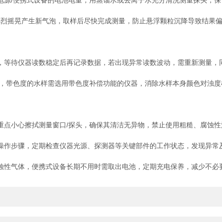
源/便携式设备的电池电量，用蒸馏水或去离子水充分清洗测量探头，保
烈摇晃产生新气泡，取样后尽快完成测量，防止悬浮颗粒沉降导致结果
等待仪器读数稳定后再记录数据，若出现异常读数波动，需重新测量，
，带色度的水样需选用带色度补偿功能的仪器，消除水样本身颜色对浊度
点小心擦拭测量窗口/探头，确保其清洁无异物，禁止使用粗糙、腐蚀性
作步骤，定期检查仪器光源、探测器等关键部件的工作状态，发现异常
性气体，便携式设备长期不用时需取出电池，定期充电保养，减少不必