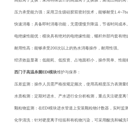
高效离子交换：采用特殊设计的高温离子交换膜，展现出高的离子
压力承受能力强：采用卫生级硅胶双密封技术，能够耐受1.4~7bar(2
快速消毒：具备即时消毒功能，无需缓慢升降温，节省时间成本
电绝缘性能优：模块具有绝对的电绝缘性能，螺杆外部均套有绝
耐用性高：能够承受200次以上的热水消毒操作，耐用性强。
经济效益显著：低能耗、低投资、占地面积小，操作简单、性能
西门子高温杀菌EDI模块
维护与保养：
压差监测：操作人员需严格按规定频次，使用高精度压力表测量ED
水质检测：定期对进水、产水进行全分析检测，重点关注硬度离子
颗粒物监测：在EDI模块进水管道上安装颗粒物计数器，实时监
化学清洗：针对硬度离子结垢和有机物污染，可采用酸洗和碱洗