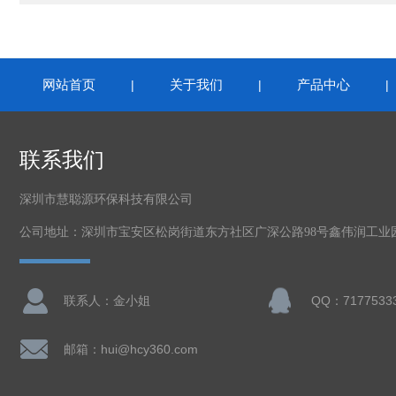
网站首页
关于我们
产品中心
|
|
联系我们
深圳市慧聪源环保科技有限公司
公司地址：深圳市宝安区松岗街道东方社区广深公路98号鑫伟润工业
联系人：金小姐
QQ：7177533
邮箱：hui@hcy360.com