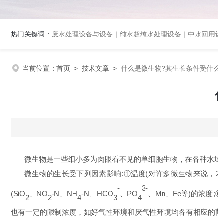
热门关键词：
废水处理设备与设备｜纯水超纯水处理设备｜中水回用设备｜膜分离
当前位置：
首页
>
技术文章
>
什么是微生物?其生长条件受什
微生物是一些细小多为肉眼看不见的单细胞生物，在各种水
微生物的生长受下列因素影响
:
①温度
(
对许多微生物来说，
-
3-
(SiO
、
NO
-
N
、
NH
-N
、
HCO
、
PO
、
Mn
、
Fe
等
)
的浓度
;
2
2
4
3
4
也有一定的限制浓度，如好气性环境和厌气性环境均各有相应的