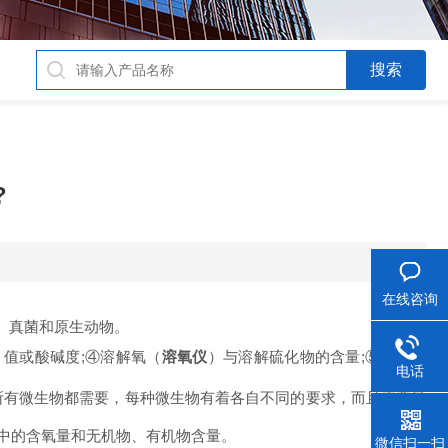
?
在线咨询
、真菌和原生动物。
）
值或酸碱度
;
④溶解氧
（
溶氧仪
）
与溶解硫化物的含量
;
⑤无机物
电话
所有微生物都需要，每种微生物有着各自不同的要求，而且需要量
中的含氧量和无机物、有机物含量。
微信扫一扫