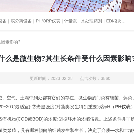
设备｜PH/ORP仪表｜计量泵｜水处理药剂｜EDI模块代理｜EDI模块维修
么因素影响?
什么是微生物?其生长条件受什么因素影响
更新时间：2023-02-28 点击次数：3560
域、空气、土壤中到处都有它们的存在。微生物的门类有细菌、藻类
20~30
℃最适宜
);
②光照强度
(
对藻类发生特别重要
);
③
pH
（
PH
仪表
⑥有机物
(COD
或
BOD)
的浓度
;
⑦循环水的浓缩倍数。上述条件并非
菌类繁殖，具有哪种倾向的细菌发生和生长，决定于介质
—
水和土壤