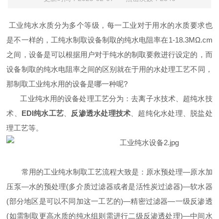
工业纯水水质分为多个等级，每一工业对于用水的水质要求也
是不一样的，工纯水制取设备制取的纯水电阻率在
1-18.3M
Ω
.cm
之间，设备是可以根据用户对于纯水的制取要救进行设定的，而
设备制取的纯水电阻率之间的区别就在于用的水处理工艺不同，
那制取工业纯水用的设备是哪一种呢
?
工业纯水用的设备处理工艺分为：去离子水技术、超纯水技
术、
EDI
纯水工艺
、
反渗透水处理技术
、超纯化水处理、脱盐处
理工艺等。
常用的工业纯水制取工艺流程大致是：原水预处理
—原水加
压泵—水的预处理
(
多介质过滤器或者是活性炭过滤器
)
—软水器
(
部分地区是可以不同加这一工艺的
)
—精密过滤器—一级反渗透
(
如需制取更高水质的纯水组则需进行二级反渗透处理
)
—中间水