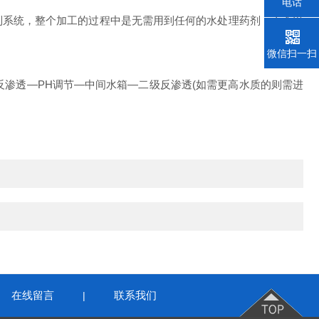
电话
制系统，整个加工的过程中是无需用到任何的水处理药剂，不会出
微信扫一扫
反渗透—
PH
调节—中间水箱—二级反渗透
(
如需更高水质的则需进
在线留言
联系我们
|