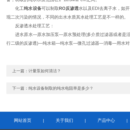
化工
纯水设备
可以制取
RO
反渗透
水以及
EDI
去离子水，如开
现二次污染的情况，不同的出水水质其水处理工艺是不一样的。
反渗透水处理工艺：
进水原水
—原水加压泵—原水预处理
(
多介质过滤器或者是
行二级的反渗透
)
—纯水箱—纯水泵—微孔过滤器—消毒—用水对
上一篇：
计量泵如何清洁？
下一篇：
纯水设备制取的纯水电阻率是多少？
网站首页
关于我们
产品中心
|
|