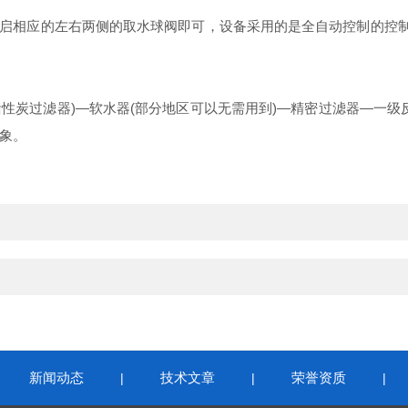
启相应的左右两侧的取水球阀即可，设备采用的是全自动控制的控
活性炭过滤器
)
—软水器
(
部分地区可以无需用到
)
—精密过滤器—一级
象。
新闻动态
技术文章
荣誉资质
|
|
|
|