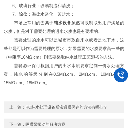
6
、
玻璃行业：玻璃制造和清洗；
7
、除盐：海盐水谈化、苦盐水；
市场上常用的去离子
纯水设备
虽然可以制取出用户满足的
水质，但是对于需要处理的进水水质也是有要求的。
需要处理的原水可以是城市市政自来水或者是地下水，这
些都是可以作为需要处理的原水，如果需要的水质要求高一些的
（电阻率
18M
Ω
.cm
）则需要采取纯水处理工艺混搭的方法。
慧聪源
环保可根据用户的出水水质要求定制一份水处理方
案，纯水的等级分别在
0.5M
Ω
.cm
、
2M
Ω
.cm
、
10M
Ω
.cm
、
15M
Ω
.cm
、
18M
Ω
.cm
。
上一篇：
RO纯水处理设备反渗透膜保存的方法有哪些？
下一篇：
隔膜泵振动的解决方案