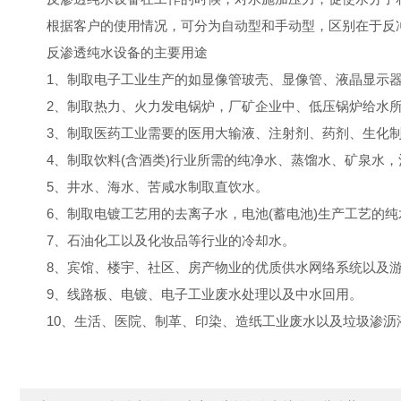
根据客户的使用情况，可分为自动型和手动型，区别在于反冲
反渗透纯水设备的主要用途
1
、制取电子工业生产的如显像管玻壳、显像管、液晶显示
2
、制取热力、火力发电锅炉，厂矿企业中、低压锅炉给水
3
、制取医药工业需要的医用大输液、注射剂、药剂、生化
4
、制取饮料
(
含酒类
)
行业所需的纯净水、蒸馏水、矿泉水，
5
、井水、海水、苦咸水制取直饮水。
6
、制取电镀工艺用的去离子水，电池
(
蓄电池
)
生产工艺的纯
7
、石油化工以及化妆品等行业的冷却水。
8
、宾馆、楼宇、社区、房产物业的优质供水网络系统以及
9
、线路板、电镀、电子工业废水处理以及中水回用。
10
、生活、医院、制革、印染、造纸工业废水以及垃圾渗沥