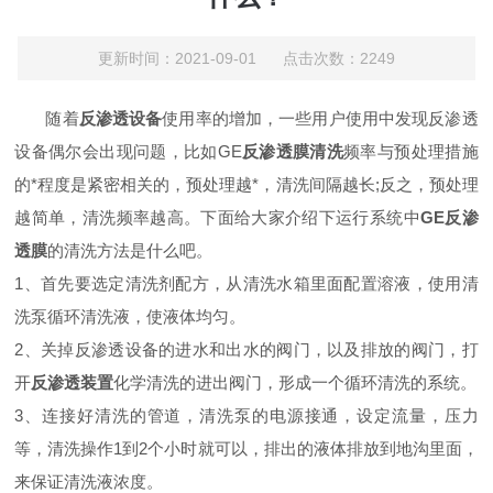
更新时间：2021-09-01 点击次数：2249
随着
反渗透设备
使用率的增加，一些用户使用中发现反渗透
设备偶尔会出现问题，比如
GE
反渗透膜清洗
频率与预处理措施
的*程度是紧密相关的，预处理越*，清洗间隔越长
;
反之，预处理
越简单，清洗频率越高。
下面
给大家介绍下运行系统中
GE
反渗
透膜
的清洗方法是什么吧。
1
、首先要选定清洗剂配方，从清洗水箱里面配置溶液，使用清
洗泵循环清洗液，使液体均匀。
2
、关掉反渗透设备的进水和出水的阀门，以及排放的阀门，打
开
反渗透装置
化学清洗的进出阀门，形成一个循环清洗的系统。
3
、连接好清洗的管道，清洗泵的电源接通，设定流量，压力
等，清洗操作
1
到
2
个小时就可以，排出的液体排放到地沟里面，
来保证清洗液浓度。