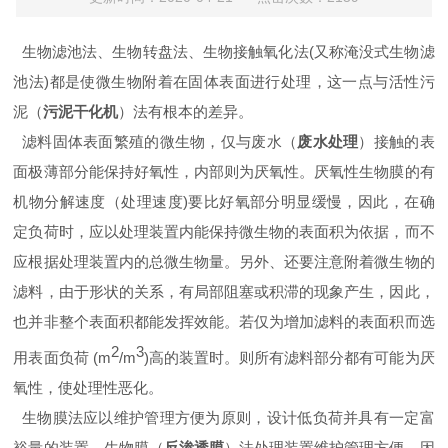
生物滤池法、生物转盘法、生物接触氧化法(又称淹没式生物滤
池法)都是使微生物附着在固体表面进行处理，这一点与活性污
泥（
污泥干化机
）法有根本的差异。
滤料固体表面繁殖的微生物，仅与废水（
废水处理
）接触的表
面极薄部分能保持好氧性，内部则为厌氧性。厌氧性生物膜的有
机物分解速度（处理速度)要比好氧部分明显缓慢，因此，在确
定负荷时，应以处理装置内能保持微生物的表面积为依据，而不
应根据处理装置内的总微生物量。另外、还要注意附着微生物的
滤料，由于形状的关系，有局部阻塞或积滞的现象产生，因此，
也并非整个表面积都能发挥效能。若仅为增加滤料的表面积而选
2
3
用表面负荷 (m
/m
)高的装置时。则所有滤料部分都有可能为厌
氧性，使处理性恶化。
生物膜法应以维护管理方便为原则，设计低负荷并具有一定富
裕量的装置。生物膜（
反渗透膜
）
法处理装置维护管理方便，因